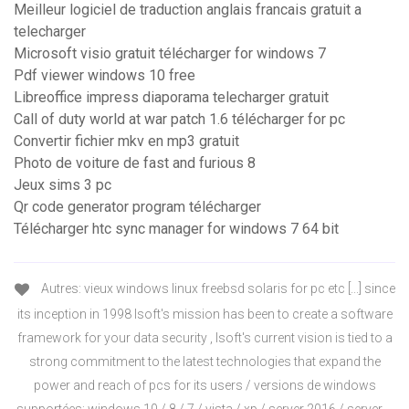
Meilleur logiciel de traduction anglais francais gratuit a
telecharger
Microsoft visio gratuit télécharger for windows 7
Pdf viewer windows 10 free
Libreoffice impress diaporama telecharger gratuit
Call of duty world at war patch 1.6 télécharger for pc
Convertir fichier mkv en mp3 gratuit
Photo de voiture de fast and furious 8
Jeux sims 3 pc
Qr code generator program télécharger
Télécharger htc sync manager for windows 7 64 bit
Autres: vieux windows linux freebsd solaris for pc etc [...] since
its inception in 1998 lsoft's mission has been to create a software
framework for your data security , lsoft's current vision is tied to a
strong commitment to the latest technologies that expand the
power and reach of pcs for its users / versions de windows
supportées: windows 10 / 8 / 7 / vista / xp / server 2016 / server ...