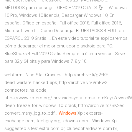
Microsoft Office Professional Plus 2019 ACTIVADO ...
MÉTODOS para conseguir OFFICE 2019 GRATIS 👌 ... Windows
10 Pro, Windows 10 licencia, Descargar Windows 10, En
español, Office en español, Full office 2018, Full office 2016,
Microsoft word ... Cómo Descargar BLUESTACKS 4 FULL en
ESPAÑOL 2019 Gratis ... En este video tutorial te explicaremos
cómo descargar el mejor emulador e android para PC:
BlueStacks 4 Full 2019 Gratis Siempre la última versión. Sirve
para 32 y 64 bits y para Windows 7, 8 y 10.
webform | Nine Star Granites
, http://archive.li/g2EKF
dead_warfare_hacked_apk, http://archive.vn/VmRw3
connectors_hs_code,
https://www.zotero.org/thrivanidpsych/items/itemKey/Zewsz4
deep_freeze_for_windows_10_crack, http://archive.fo/SK2eo
convert_many_jpg_to_pdf…
Windows
Xp : experts-
exchange.com, techguy.org, xdowns.com…
Windows Xp
suggested sites: extra.com.br, clubedohardware.com.br,