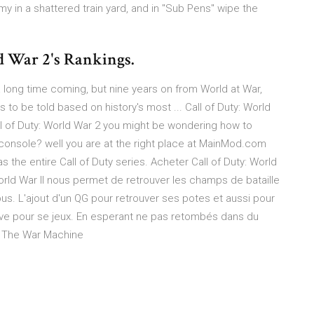
y in a shattered train yard, and in "Sub Pens" wipe the
 War 2's Rankings.
a long time coming, but nine years on from World at War,
es to be told based on history's most ... Call of Duty: World
ll of Duty: World War 2 you might be wondering how to
sole? well you are at the right place at MainMod.com
he entire Call of Duty series. Acheter Call of Duty: World
orld War II nous permet de retrouver les champs de bataille
. L'ajout d'un QG pour retrouver ses potes et aussi pour
tive pour se jeux. En esperant ne pas retombés dans du
2 - The War Machine