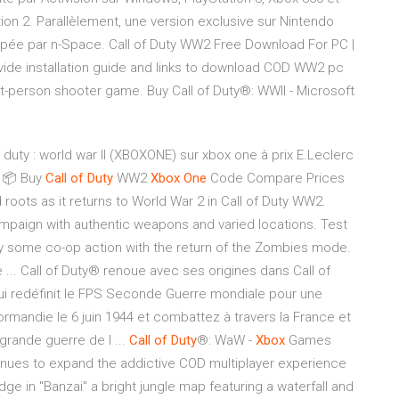
tion 2. Parallèlement, une version exclusive sur Nintendo
oppée par n-Space. Call of Duty WW2 Free Download For PC |
ide installation guide and links to download COD WW2 pc
irst-person shooter game. Buy Call of Duty®: WWII - Microsoft
duty : world war II (XBOXONE) sur xbox one à prix E.Leclerc
e 📦 Buy
Call
of
Duty
WW2
Xbox
One
Code Compare Prices
 roots as it returns to World War 2 in Call of Duty WW2.
ampaign with authentic weapons and varied locations. Test
joy some co-op action with the return of the Zombies mode.
 ... Call of Duty® renoue avec ses origines dans Call of
i redéfinit le FPS Seconde Guerre mondiale pour une
rmandie le 6 juin 1944 et combattez à travers la France et
grande guerre de l ...
Call
of
Duty
®: WaW -
Xbox
Games
tinues to expand the addictive COD multiplayer experience
idge in "Banzai" a bright jungle map featuring a waterfall and