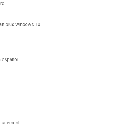
rd
rait plus windows 10
n español
atuitement