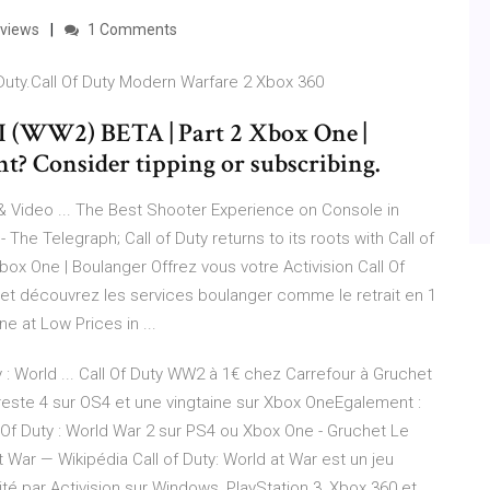
eviews
1 Comments
Duty.Call Of Duty Modern Warfare 2 Xbox 360
WW2) BETA | Part 2 Xbox One |
t? Consider tipping or subscribing.
& Video ... The Best Shooter Experience on Console in
- The Telegraph; Call of Duty returns to its roots with Call of
 Xbox One | Boulanger Offrez vous votre Activision Call Of
et découvrez les services boulanger comme le retrait en 1
ne at Low Prices in ...
y : World ... Call Of Duty WW2 à 1€ chez Carrefour à Gruchet
 reste 4 sur OS4 et une vingtaine sur Xbox OneEgalement :
ll Of Duty : World War 2 sur PS4 ou Xbox One - Gruchet Le
 War — Wikipédia Call of Duty: World at War est un jeu
é par Activision sur Windows, PlayStation 3, Xbox 360 et