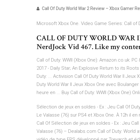
Call Of Duty World War 2 Review – Xbox Gamer R
Microsoft Xbox One. Video Game Series: Call of 
CALL OF DUTY WORLD WAR II (
NerdJock Vid 467. Like my conten
Call of Duty: WWII (Xbox One): Amazon.co.uk: PC 
2017 - Daily Star; An Explosive Return to its Roots 
Duty: ... Activision Call Of Duty World War II Jeux
Duty World War II Jeux Xbox One avec Boulanger 
heure en ... Buy Call of Duty: WWII (Xbox One) Onli
Sélection de jeux en soldes - Ex : Jeu Call Of Dut
Le Valasse (76) sur PS4 et Xbox One. À 12h il en
Call Of Sélection de jeux en soldes - Ex : Jeu Ca
Valasse (76) – Dealabs.com Call of Duty: World at
vidéo de type FPS développé par Treyarch et édit