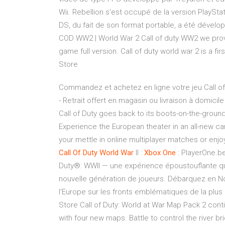
Wii. Rebellion s'est occupé de la version PlaySta
DS, du fait de son format portable, a été dével
COD WW2 | World War 2 Call of duty WW2 we prov
game full version. Call of duty world war 2 is a f
Store
Commandez et achetez en ligne votre jeu Call of 
- Retrait offert en magasin ou livraison à domicil
Call of Duty goes back to its boots-on-the-ground
Experience the European theater in an all-new c
your mettle in online multiplayer matches or en
Call
Of
Duty
World
War
II :
Xbox
One
: PlayerOne.be
Duty®: WWII — une expérience époustouflante qu
nouvelle génération de joueurs. Débarquez en No
l'Europe sur les fronts emblématiques de la plus 
Store Call of Duty: World at War Map Pack 2 con
with four new maps. Battle to control the river br