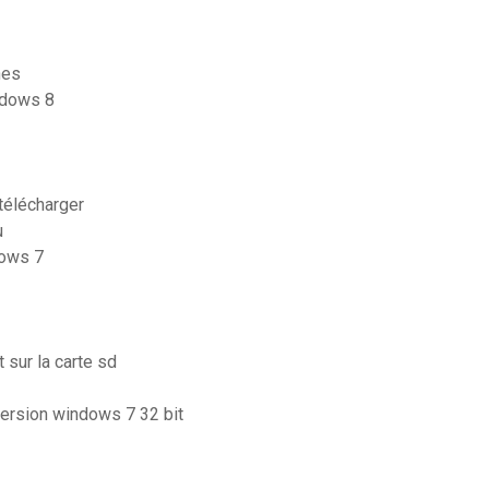
nes
ndows 8
télécharger
u
dows 7
 sur la carte sd
 version windows 7 32 bit