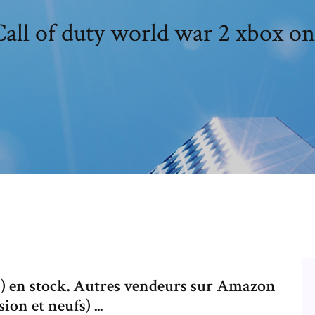
all of duty world war 2 xbox o
(s) en stock. Autres vendeurs sur Amazon
ion et neufs) ...