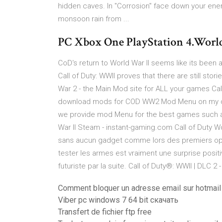
hidden caves. In "Corrosion" face down your enem
monsoon rain from ...
PC Xbox One PlayStation 4.World
CoD's return to World War II seems like its been 
Call of Duty: WWII proves that there are still stori
War 2 - the Main Mod site for ALL your games Ca
download mods for COD WW2 Mod Menu on my con
we provide mod Menu for the best games such as t
War II Steam - instant-gaming.com Call of Duty W
sans aucun gadget comme lors des premiers opus
tester les armes est vraiment une surprise posi
futuriste par la suite. Call of Duty®: WWII | DLC 
Comment bloquer un adresse email sur hotmail
Viber pc windows 7 64 bit скачать
Transfert de fichier ftp free