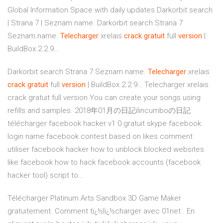
Global Information Space with daily updates
Darkorbit search
| Strana 7 | Seznam.name.
Darkorbit search Strana 7
Seznam.name.
Telecharger
xrelais
crack
gratuit
full
version
|
BuildBox 2.2.9…
Darkorbit search Strana 7 Seznam.name.
Telecharger
xrelais
crack
gratuit
full
version
| BuildBox 2.2.9…
Telecharger xrelais
crack gratuit full version.You can create your songs using
refills and samples.
2018年01月の日記ilincumboの日記
télécharger facebook hacker v1 0 gratuit skype facebook
login name facebook contest based on likes comment
utiliser facebook hacker how to unblock blocked websites
like facebook how to hack facebook accounts (facebook
hacker tool) script to…
Télécharger Platinum Arts Sandbox 3D Game Maker
gratuitement. Comment tï¿½lï¿½charger avec 01net . En