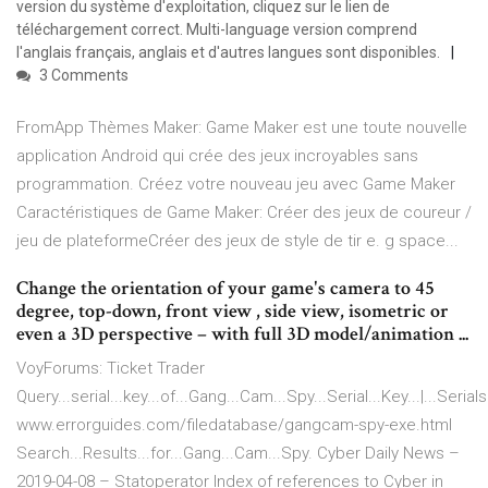
version du système d'exploitation, cliquez sur le lien de
téléchargement correct. Multi-language version comprend
l'anglais français, anglais et d'autres langues sont disponibles.
3 Comments
FromApp Thèmes Maker: Game Maker est une toute nouvelle
application Android qui crée des jeux incroyables sans
programmation. Créez votre nouveau jeu avec Game Maker
Caractéristiques de Game Maker: Créer des jeux de coureur /
jeu de plateformeCréer des jeux de style de tir e. g space...
Change the orientation of your game's camera to 45
degree, top-down, front view , side view, isometric or
even a 3D perspective – with full 3D model/animation ...
VoyForums: Ticket Trader
Query...serial...key...of...Gang...Cam...Spy...Serial...Key...|...Serials
www.errorguides.com/filedatabase/gangcam-spy-exe.html
Search...Results...for...Gang...Cam...Spy.
Cyber Daily News –
2019-04-08 – Statoperator
Index of references to Cyber in