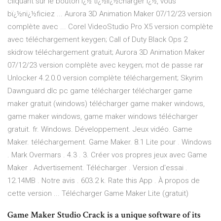
cliquant sur le bouton ï¿½ tï¿½lï¿½charger ï¿½, vous
bï¿½nï¿½ficiez ... Aurora 3D Animation Maker 07/12/23 version
complète avec ... Corel VideoStudio Pro X5 version complète
avec téléchargement keygen; Call of Duty Black Ops 2
skidrow téléchargement gratuit; Aurora 3D Animation Maker
07/12/23 version complète avec keygen; mot de passe rar
Unlocker 4.2.0.0 version complète téléchargement; Skyrim
Dawnguard dlc pc game télécharger télécharger game
maker gratuit (windows) télécharger game maker windows,
game maker windows, game maker windows télécharger
gratuit. fr. Windows. Développement. Jeux vidéo. Game
Maker. téléchargement. Game Maker. 8.1 Lite pour . Windows
. Mark Overmars . 4.3 . 3. Créer vos propres jeux avec Game
Maker . Advertisement. Télécharger . Version d'essai .
12.14MB . Notre avis . 603.2 k. Rate this App . À propos de
cette version ... Télécharger Game Maker Lite (gratuit)
Game Maker Studio Crack is a unique software of its